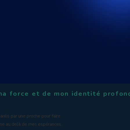
 ma force et de mon identité profon
anlis par une proche pour faire
me au delà de mes espérances.