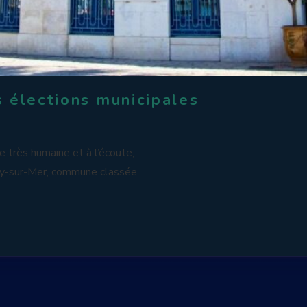
 élections municipales
 très humaine et à l’écoute,
ary-sur-Mer, commune classée