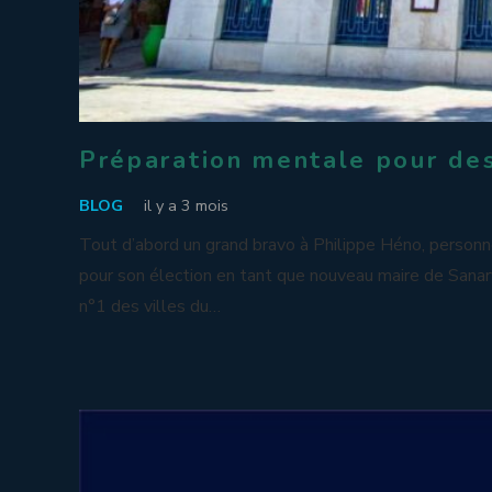
Préparation mentale pour des
BLOG
il y a 3 mois
Tout d’abord un grand bravo à Philippe Héno, personne
pour son élection en tant que nouveau maire de San
n°1 des villes du…