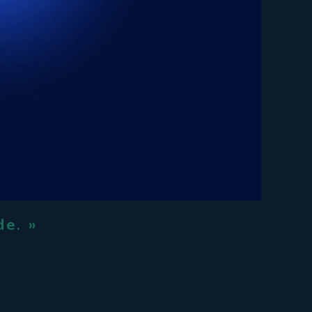
de. »