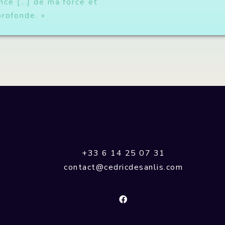
ience […] de ma force et
profonde. »
+33 6 14 25 07 31
contact@cedricdesanlis.com