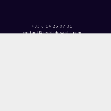
+33 6 14 25 07 31
contact@cedricdesanlis.com
Mentions légales
Politique de confidentialité
Accueil